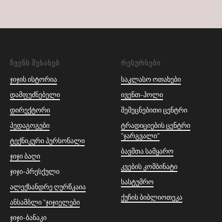
ᲩᲕᲔᲜᲡ ᲨᲔᲡᲐᲮᲔᲑ
ᲠᲔᲡᲣᲠᲡᲔᲑᲘ
ჯიჯის ისტორია
საკლასო ოთახები
დამფუძნებელი
ივენთ-ჰოლი
დირექტორი
შემეცნებითი ცენტრი
პედაგოგები
ტრადიციების ცენტრი
"ჯარგვალი"
ტექნიკური პერსონალი
ბავშთა სამყარო
ჯიჯი ბაღი
კვების კომბინატი
ჯიჯი-პრესქული
სასტუმრო
ალექსანდრე ღურწკაია
ქუჩის ბიბლიოთეკა
ანსამბლი "ჯიჯიელები
ჯიჯი-ბანაკი