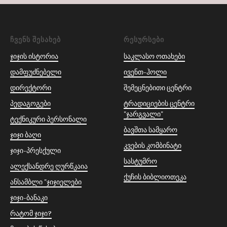
ᲩᲕᲔᲜᲡ ᲨᲔᲡᲐᲮᲔᲑ
ᲠᲔᲡᲣᲠᲡᲔᲑᲘ
ჯიჯის ისტორია
საკლასო ოთახები
დამფუძნებელი
ივენთ-ჰოლი
დირექტორი
შემეცნებითი ცენტრი
პედაგოგები
ტრადიციების ცენტრი
"ჯარგვალი"
ტექნიკური პერსონალი
ბავშთა სამყარო
ჯიჯი ბაღი
კვების კომბინატი
ჯიჯი-პრესქული
სასტუმრო
ალექსანდრე ღურწკაია
ქუჩის ბიბლიოთეკა
ანსამბლი "ჯიჯიელები
ჯიჯი-ბანაკი
რატომ ჯიჯი?