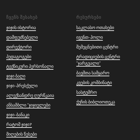
ᲩᲕᲔᲜᲡ ᲨᲔᲡᲐᲮᲔᲑ
ᲠᲔᲡᲣᲠᲡᲔᲑᲘ
ჯიჯის ისტორია
საკლასო ოთახები
დამფუძნებელი
ივენთ-ჰოლი
დირექტორი
შემეცნებითი ცენტრი
პედაგოგები
ტრადიციების ცენტრი
"ჯარგვალი"
ტექნიკური პერსონალი
ბავშთა სამყარო
ჯიჯი ბაღი
კვების კომბინატი
ჯიჯი-პრესქული
სასტუმრო
ალექსანდრე ღურწკაია
ქუჩის ბიბლიოთეკა
ანსამბლი "ჯიჯიელები
ჯიჯი-ბანაკი
რატომ ჯიჯი?
მიღების წესები