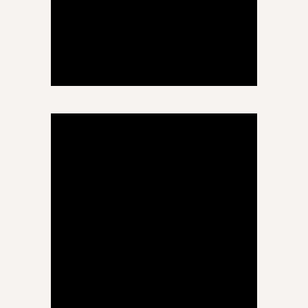
ოთარ გუგუჩია
ფიზიკა-მათემატიკა