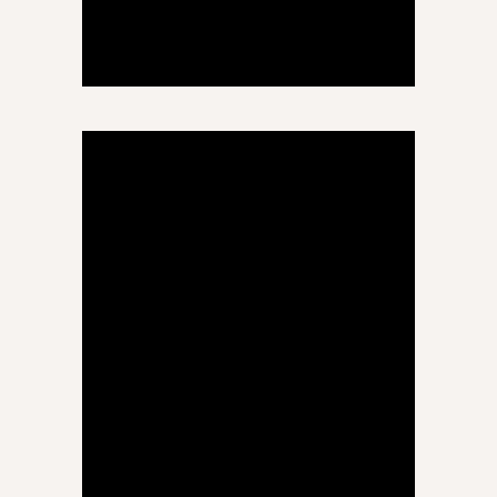
სოფო თაკალანძე
დაწყებითი კლასი
ტუტორი
თამარ ფაცურია