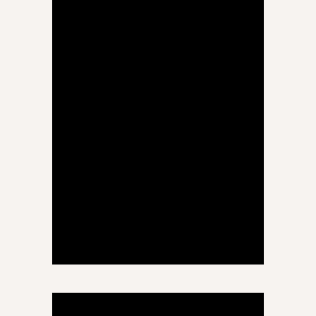
მზია ჩიქობავა-
ხუბულავა
ინგლისური ენა