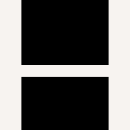
თამარ არდია
ინგლისური ენა
ინგლისურის სერტიფიცირებული
პედაგოგი, 20 წლიანი
გამოცდილებით
.