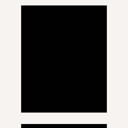
ნანა ჯაბურია
გეოგრაფია