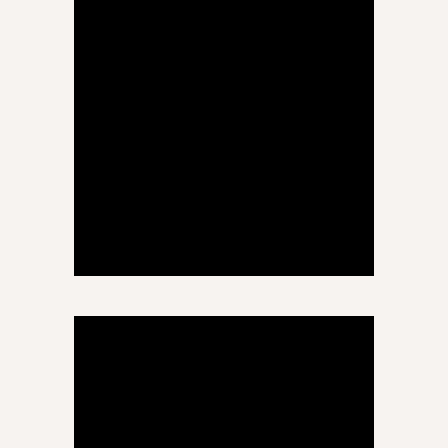
ილონა დარასელია
ინგლისური ენა