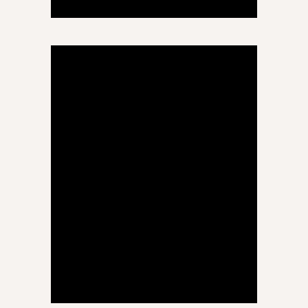
მათემატიკა
ნანა ნოდია
მუსიკა