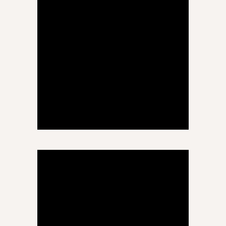
ნინო ჭიჭინაძე
ბიოლოგია