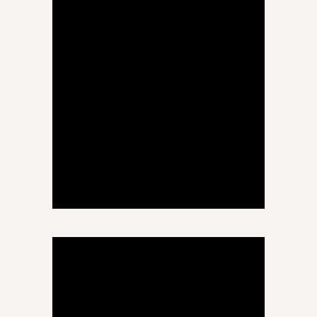
ნინო საბახტარაშილი
ქორეოგრაფია