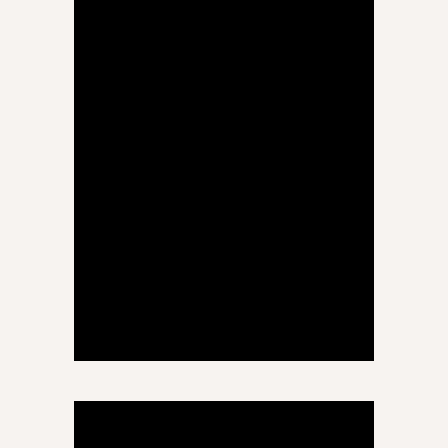
ეკა ჩანგელია
ხელოვნება