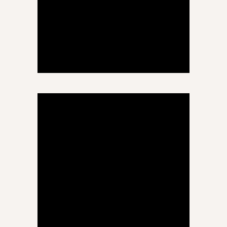
მაგდა აკობია
ინგლისური ენა