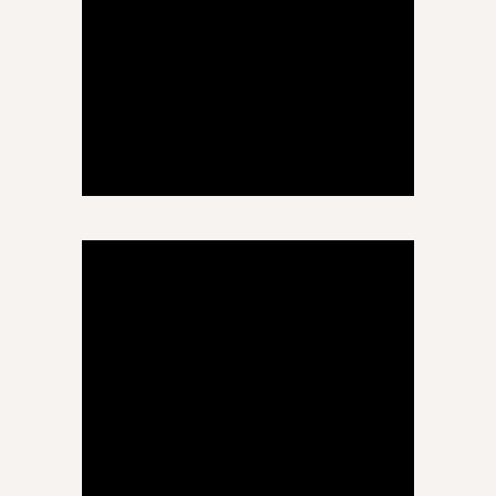
შორენა გაგუა
ქიმია