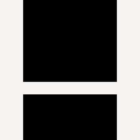
სალომე ჯიქია
ტუტორ-დამრიგებელი