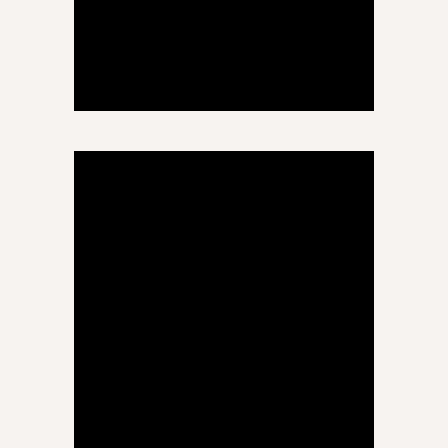
ეკატერინე გერზმავა
ბუნება
ტუტორი