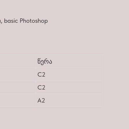
, basic Photoshop
წერა
C2
C2
A2