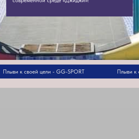
современной среде «Джиджи»!
к своей цели - GG-SPORT
Плыви к своей ц