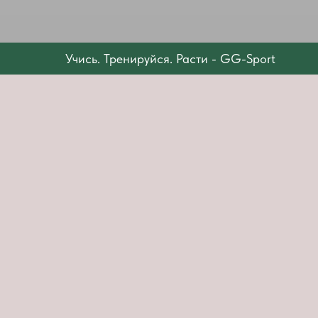
Учись. Тренируйся. Расти - GG-Sport
Уч