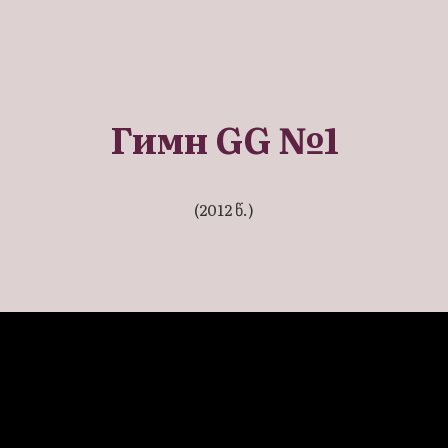
Гимн GG №1
(2012 წ.)